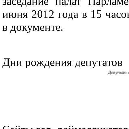
заседание палат Парлам
июня 2012 года в 15 часов
САУДЕНОВА
в документе.
Депутат 
БОНДАРЕНК
Секретарь Аулиек
Дни рождения депутатов
КОВАЛЬСК
Депутат 