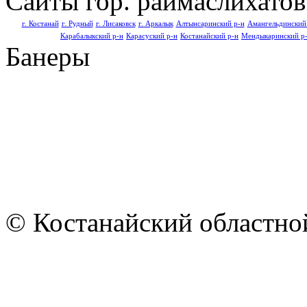
Сайты гор. раймаслихатов
г. Костанай
г. Рудный
г. Лисаковск
г. Аркалык
Алтынсаринский р-н
Амангельдинский
Карабалыкский р-н
Карасуский р-н
Костанайский р-н
Мендыкаринский р
Банеры
© Костанайский областной