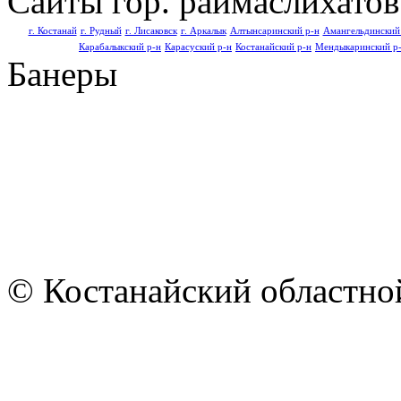
Сайты гор. раймаслихатов
г. Костанай
г. Рудный
г. Лисаковск
г. Аркалык
Алтынсаринский р-н
Амангельдинский
Карабалыкский р-н
Карасуский р-н
Костанайский р-н
Мендыкаринский р
Банеры
© Костанайский областной