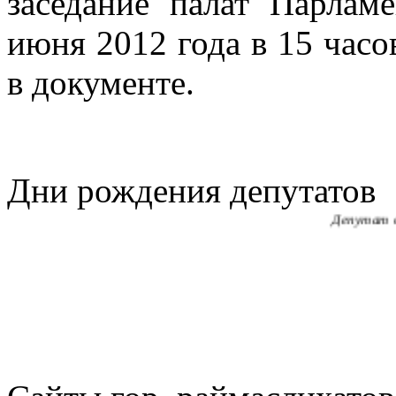
заседание палат Парлам
июня 2012 года в 15 часов
САУДЕНОВА
в документе.
Депутат 
БОНДАРЕНК
Секретарь Аулиек
Дни рождения депутатов
КОВАЛЬСК
Депутат 