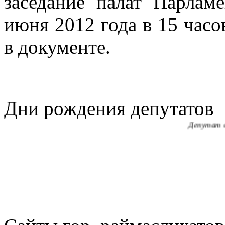
заседание палат Парлам
июня 2012 года в 15 часов
САУДЕНОВА
в документе.
Депутат 
БОНДАРЕНК
Секретарь Аулиек
Дни рождения депутатов
КОВАЛЬСК
Депутат 