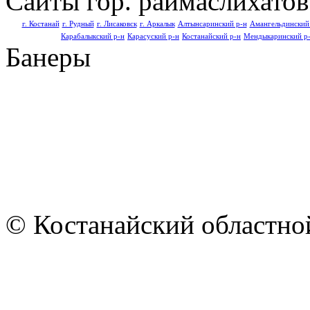
Сайты гор. раймаслихатов
г. Костанай
г. Рудный
г. Лисаковск
г. Аркалык
Алтынсаринский р-н
Амангельдинский
Карабалыкский р-н
Карасуский р-н
Костанайский р-н
Мендыкаринский р
Банеры
© Костанайский областной